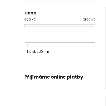
ŠACHOVÁ SOUPRAVA BESKID
l
1 180 Kč
Původně:
1 290 Kč
Cena
670
Kč
1890
Kč
Na skladě
5
Přijímáme online platby