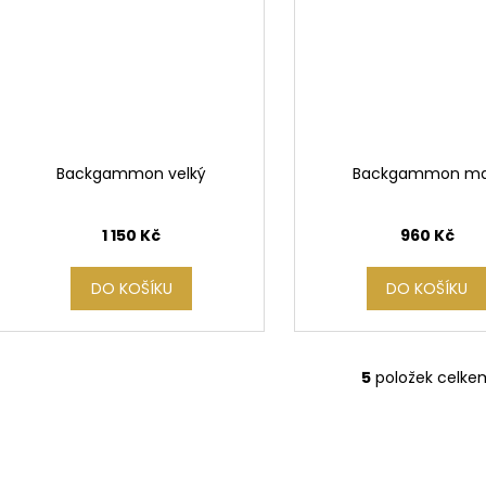
Backgammon velký
Backgammon ma
1 150 Kč
960 Kč
DO KOŠÍKU
DO KOŠÍKU
5
položek celke
O
v
l
á
d