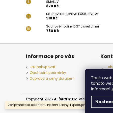
SMALL V
870 Kč
Šachová souprava EXKLUSIVE AF
910 Kč
Šachové hodiny DGT travel timer
780 Kč
Z
á
Informace pro vás
Kont
p
a
Jak nakupovat
ob
t
Obchodní podmínky
+4
Tento web 
í
Doprava a ceny doručení
+4
tohoto webu
Na
informací
Copyright 2026
A-ŠACHY.CZ
. Všechna práva vyh
Nastave
Zpříjemněte si karanténu našimi šachy! Expedujeme ihned!