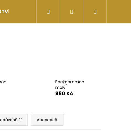
Hledat
Přihlášení
Nákupní
STVÍ
II.JAKOST
Doprava a ceny doručení
košík
mon
Backgammon
malý
960 Kč
Následující
rodávanější
Abecedně