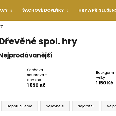
AVY
ŠACHOVÉ DOPLŇKY
HRY A PŘÍSLUŠEN
ry
Co potřebujete najít?
Dřevěné spol. hry
HLEDAT
Nejprodávanější
Doporučujeme
Šachová
Backgam
souprava +
velký
domino
1 150 Kč
1 890 Kč
Ř
a
Doporučujeme
Nejlevnější
Nejdražší
Nejp
z