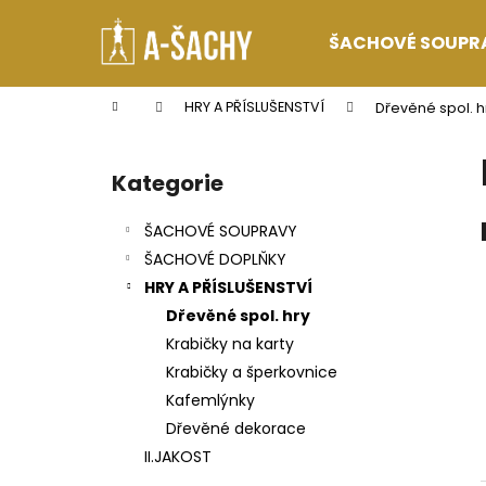
K
Přejít
na
o
ŠACHOVÉ SOUPR
obsah
Zpět
Zpět
š
do
do
í
Domů
HRY A PŘÍSLUŠENSTVÍ
Dřevěné spol. h
k
obchodu
obchodu
P
o
Kategorie
Přeskočit
s
kategorie
t
ŠACHOVÉ SOUPRAVY
r
ŠACHOVÉ DOPLŇKY
a
HRY A PŘÍSLUŠENSTVÍ
n
Dřevěné spol. hry
n
Krabičky na karty
í
Krabičky a šperkovnice
p
Kafemlýnky
a
Dřevěné dekorace
n
II.JAKOST
e