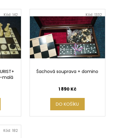
RAVA SMALL CESAR
Kód:
142
Kód:
1332
URIST+
Šachová souprava + domino
-malá
1 890 Kč
DO KOŠÍKU
Kód:
182