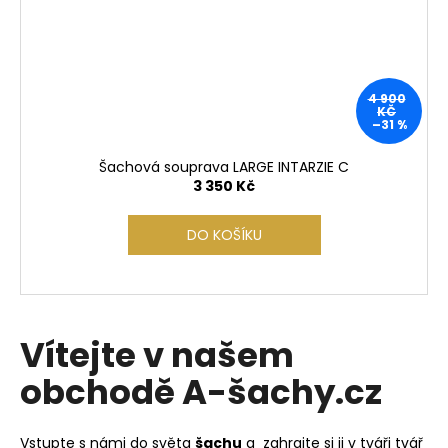
4 900
KČ
–31 %
Šachová souprava LARGE INTARZIE C
3 350 Kč
DO KOŠÍKU
Vítejte v našem
obchodě A-šachy.cz
Vstupte s námi do světa
šachu
a zahrajte si ji v tváři tvář