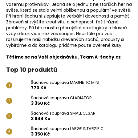
vašemu protivníkovi. Jedná se o jednu z nejstarších her na
světe, která se stala velmi oblíbenou a populární ve světě.
Při hraní šachu si zlepšujete verbální dovednosti a paměť.
Zároveň si zvýšíte kreativitu a schopnost řešit různé
problémy. Při hře musíte přemýšlet strategicky a hlavně
vždy o krok více než váš soupeř. Neustále pro vás
rozšiřujeme naší nabídku
dřevěných šachů
, produkty si
vybíráme a do katalogu přidáme pouze ověřené kusy.
Těšíme se na Vaší objednávku. Team A-šachy.cz
Top 10 produktů
Šachová souprava MAGNETIC MINI
770 Kč
Šachová souprava GLADIATOR
3 350 Kč
Šachová souprava SMALL CESAR
3 644 Kč
Šachová souprava LARGE INTARZIE C
3 350 Kč