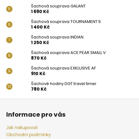
Šachová souprava GALANT
1 690 Kč
Šachová souprava TOURNAMENT 5
1 400 Kč
Šachová souprava INDIAN
1 250 Kč
Šachová souprava ACE PEAR SMALL V
870 Kč
Šachová souprava EXKLUSIVE AF
910 Kč
Šachové hodiny DGT travel timer
780 Kč
Z
á
Informace pro vás
p
a
Jak nakupovat
t
Obchodní podmínky