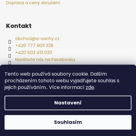
í
Doprava a ceny doručení
Kontakt
obchod
@
a-sachy.cz
+420 777 903 338
+420 603 413 020
Navštivte nás na Facebooku
Tento web používá soubory cookie. Dalším
Facebook
procházením tohoto webu vyjadřujete souhlas s
jejich používáním.. Více informací
zde
.
Nastavení
Vytvořil Shoptet
Souhlasím
Copyright 2026
A-ŠACHY.CZ
. Všechna práva vyhrazena.
Zpříjemněte si karanténu našimi šachy! Expedujeme ihned!