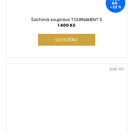
KČ
–22 %
Šachová souprava TOURNAMENT 5
1 400 Kč
DO KOŠÍKU
Kód:
123