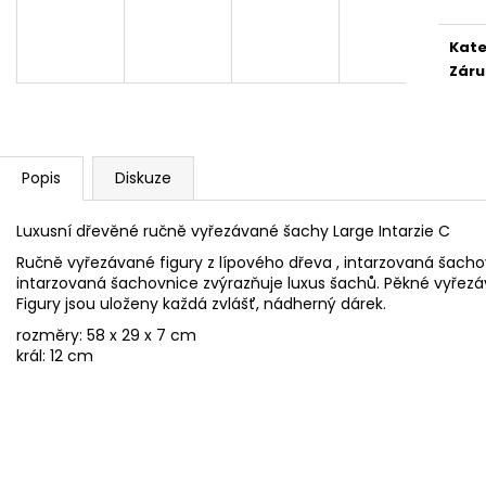
ŠACHOVÁ SOUPRAVA SMALL CESAR
ŠACHOVÁ SOUPR
3 644 Kč
3 350 Kč
Kate
Původně:
4 900
Záru
Popis
Diskuze
Luxusní dřevěné ručně vyřezávané šachy Large Intarzie C
Ručně vyřezávané figury z lípového dřeva , intarzovaná šacho
intarzovaná šachovnice zvýrazňuje luxus šachů. Pěkné vyřezáv
Figury jsou uloženy každá zvlášť, nádherný dárek.
rozměry: 58 x 29 x 7 cm
král: 12 cm