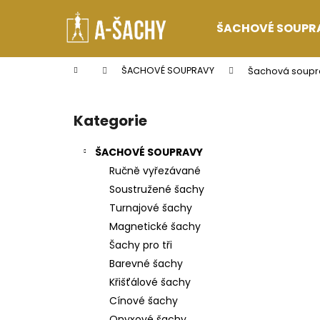
K
Přejít
na
o
ŠACHOVÉ SOUPR
obsah
Zpět
Zpět
š
do
do
í
Domů
ŠACHOVÉ SOUPRAVY
Šachová soupra
k
obchodu
obchodu
P
o
Kategorie
Přeskočit
s
kategorie
t
ŠACHOVÉ SOUPRAVY
r
Ručně vyřezávané
a
Soustružené šachy
n
Turnajové šachy
n
Magnetické šachy
í
Šachy pro tři
p
Barevné šachy
a
Křišťálové šachy
n
Cínové šachy
e
Onyxové šachy