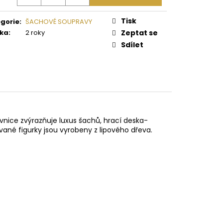
AVA LARGE INTARZIE C
Tisk
gorie
:
ŠACHOVÉ SOUPRAVY
 Kč
ka
:
2 roky
Zeptat se
Sdílet
vnice zvýrazňuje luxus šachů, hrací deska-
ané figurky jsou vyrobeny z lipového dřeva.