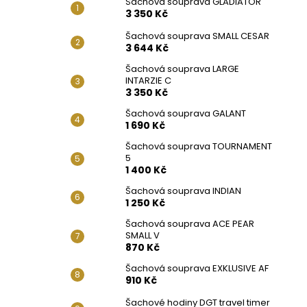
Šachová souprava GLADIATOR
3 350 Kč
Šachová souprava SMALL CESAR
3 644 Kč
Šachová souprava LARGE
INTARZIE C
3 350 Kč
Šachová souprava GALANT
1 690 Kč
Šachová souprava TOURNAMENT
5
1 400 Kč
Šachová souprava INDIAN
1 250 Kč
Šachová souprava ACE PEAR
SMALL V
870 Kč
Šachová souprava EXKLUSIVE AF
910 Kč
Šachové hodiny DGT travel timer