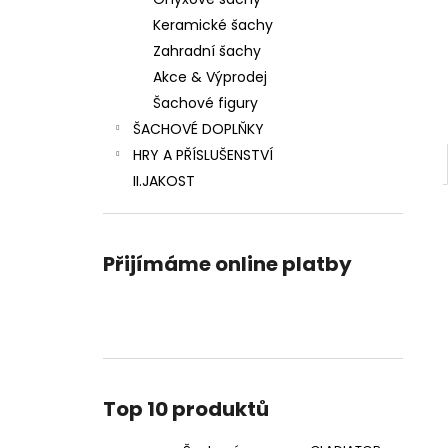
ŠACHOVÁ SOUPRAVA GLADIATOR
l
Keramické šachy
3 350 Kč
Původně:
4 900 Kč
Zahradní šachy
Akce & Výprodej
Šachové figury
ŠACHOVÉ DOPLŇKY
HRY A PŘÍSLUŠENSTVÍ
II.JAKOST
Přijímáme online platby
Top 10 produktů