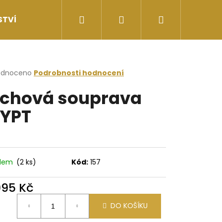
Hledat
Přihlášení
Nákupní
STVÍ
II.JAKOST
Doprava a ceny doručení
košík
rné
odnoceno
Podrobnosti hodnocení
cení
chová souprava
ktu
YPT
ček.
adem
(2 ks)
Kód:
157
995 Kč
Následující
ná
DO KOŠÍKU
: