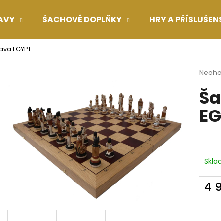
AVY
ŠACHOVÉ DOPLŇKY
HRY A PŘÍSLUŠEN
ava EGYPT
Co potřebujete najít?
Průmě
Neoh
hodno
Ša
produ
HLEDAT
je
EG
0,0
z
5
Doporučujeme
hvězdi
Skl
4 
Měr
cena