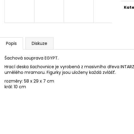
ŠACHOVÁ SOUPRAVA SMALL CESAR
ŠACHOVÁ SOUPR
Kate
3 644 Kč
3 350 Kč
Původně:
4 900
Popis
Diskuze
Šachová souprava EGYPT.
Hrací deska šachovnice je vyrobená z masivního dřeva INTARZ
umělého mramoru. Figurky jsou uloženy každá zvlášť.
rozměry: 58 x 29 x 7 cm
král: 10 cm