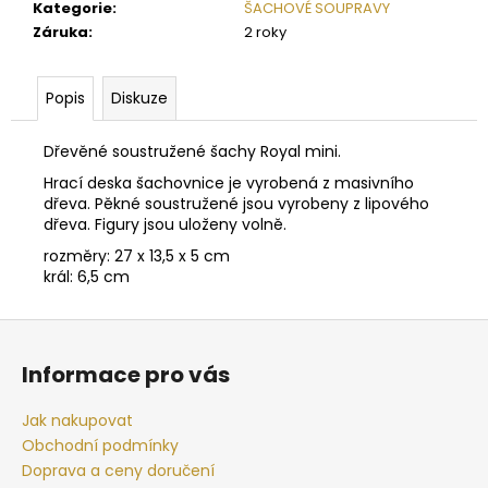
č
Kategorie
:
ŠACHOVÉ SOUPRAVY
u
Záruka
:
2 roky
j
e
m
Popis
Diskuze
e
Dřevěné soustružené šachy Royal mini.
Hrací deska šachovnice je vyrobená z masivního
ŠACHOVÁ
dřeva. Pěkné soustružené jsou vyrobeny z lipového
SOUPRAVA
LARGE
dřeva. Figury jsou uloženy volně.
INTARZIE
rozměry: 27 x 13,5 x 5 cm
C
král: 6,5 cm
3
350
Z
Kč
Původně:
á
4
Informace pro vás
900
p
Kč
a
Jak nakupovat
t
Obchodní podmínky
í
Doprava a ceny doručení