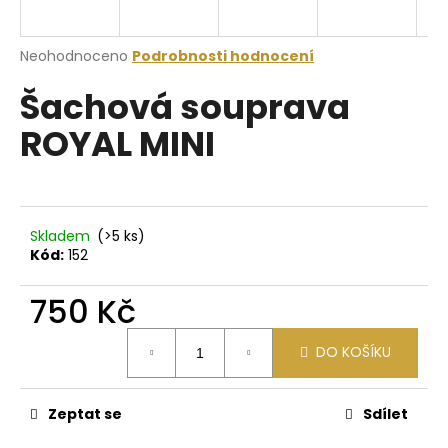
a
j
Průměrné
Neohodnoceno
Podrobnosti hodnocení
í
hodnocení
Šachová souprava
produktu
t
je
?
ROYAL MINI
0,0
z
5
hvězdiček.
HLEDAT
Skladem
(>5 ks)
Kód:
152
750 Kč
D
Měrná
o
DO KOŠÍKU
cena:
p
o
r
Zeptat se
Sdílet
u