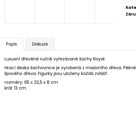
ŠACHOVÁ SOUPRAVA GLADIATOR
ŠACHOVÁ SOUP
Kate
3 350 Kč
3 644 Kč
Záru
Původně:
4 900 Kč
Popis
Diskuze
Luxusní dřevěné ručně vyřezávané šachy Royal.
Hrací deska šachovnice je vyrobená z masivního dřeva. Pěkné
lipového dřeva. Figurky jsou uloženy každá zvlášť.
rozměry: 65 x 32,5 x 8 cm
král: 13 cm