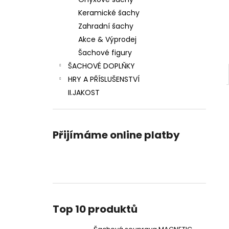
ŠACHOVÁ SOUPRAVA MAGNETIC MINI
l
Keramické šachy
770 Kč
Zahradní šachy
Akce & Výprodej
Šachové figury
ŠACHOVÉ DOPLŇKY
HRY A PŘÍSLUŠENSTVÍ
II.JAKOST
Přijímáme online platby
Top 10 produktů