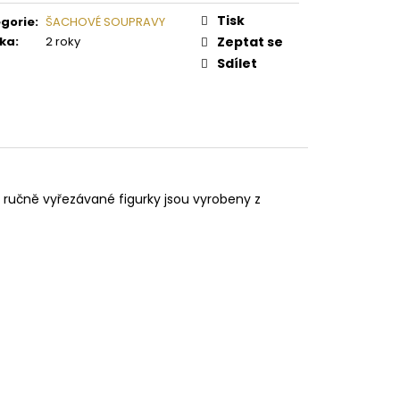
RAVA SMALL CESAR
Tisk
gorie
:
ŠACHOVÉ SOUPRAVY
ka
:
2 roky
Zeptat se
Sdílet
 ručně vyřezávané figurky jsou vyrobeny z