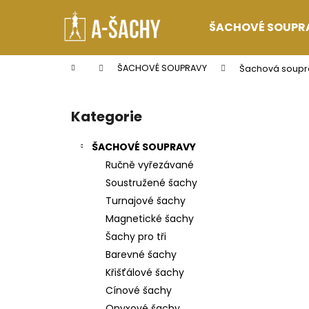
K
Přejít
na
o
ŠACHOVÉ SOUPR
obsah
Zpět
Zpět
š
do
do
í
Domů
ŠACHOVÉ SOUPRAVY
Šachová soupr
k
obchodu
obchodu
P
o
Kategorie
Přeskočit
s
kategorie
t
ŠACHOVÉ SOUPRAVY
r
Ručně vyřezávané
a
Soustružené šachy
n
Turnajové šachy
n
Magnetické šachy
í
Šachy pro tři
p
Barevné šachy
a
Křišťálové šachy
n
Cínové šachy
e
Onyxové šachy