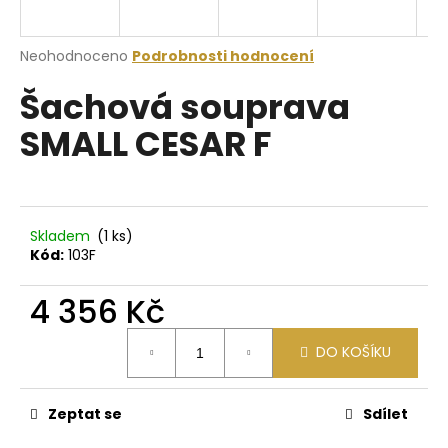
a
j
Průměrné
Neohodnoceno
Podrobnosti hodnocení
í
hodnocení
Šachová souprava
produktu
t
je
?
SMALL CESAR F
0,0
z
5
hvězdiček.
HLEDAT
Skladem
(1 ks)
Kód:
103F
4 356 Kč
D
Měrná
o
DO KOŠÍKU
cena:
p
o
r
Zeptat se
Sdílet
u