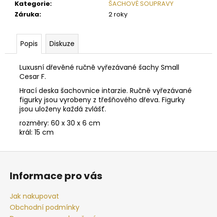
č
Kategorie
:
ŠACHOVÉ SOUPRAVY
u
Záruka
:
2 roky
j
e
m
Popis
Diskuze
e
Luxusní dřevěné ručně vyřezávané šachy Small
Cesar F.
ŠACHOVÁ
Hrací deska šachovnice intarzie. Ručně vyřezávané
SOUPRAVA
LARGE
figurky jsou vyrobeny z třešňového dřeva. Figurky
INTARZIE
jsou uloženy každá zvlášť.
C
rozměry: 60 x 30 x 6 cm
3
král: 15 cm
350
Kč
Původně:
Z
4
á
900
Informace pro vás
Kč
p
a
Jak nakupovat
t
Obchodní podmínky