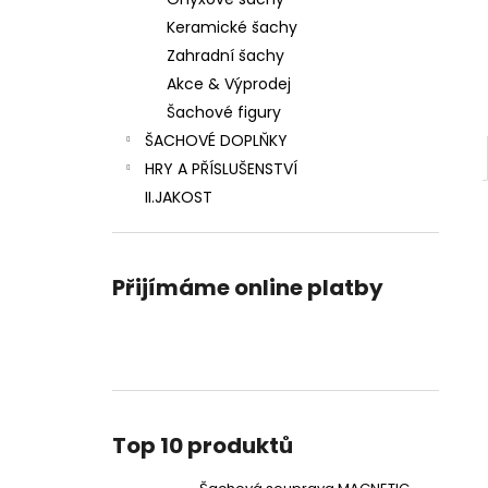
ŠACHOVÁ SOUPRAVA MAGNETIC MINI
l
Keramické šachy
770 Kč
Zahradní šachy
Akce & Výprodej
Šachové figury
ŠACHOVÉ DOPLŇKY
HRY A PŘÍSLUŠENSTVÍ
II.JAKOST
Přijímáme online platby
Top 10 produktů