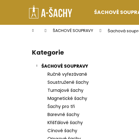
K
Přejít
na
o
ŠACHOVÉ SOUPR
obsah
Zpět
Zpět
š
do
do
í
Domů
ŠACHOVÉ SOUPRAVY
Šachová soupr
k
obchodu
obchodu
P
o
Kategorie
Přeskočit
s
kategorie
t
ŠACHOVÉ SOUPRAVY
r
Ručně vyřezávané
a
Soustružené šachy
n
Turnajové šachy
n
Magnetické šachy
í
Šachy pro tři
p
Barevné šachy
a
Křišťálové šachy
n
Cínové šachy
e
Onyxové šachy