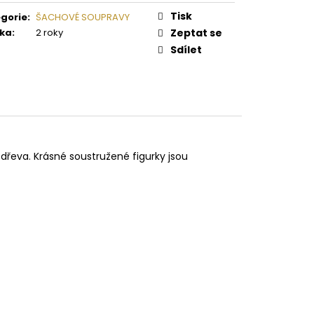
RAVA SMALL CESAR
Tisk
gorie
:
ŠACHOVÉ SOUPRAVY
ka
:
2 roky
Zeptat se
Sdílet
dřeva. Krásné soustružené figurky jsou