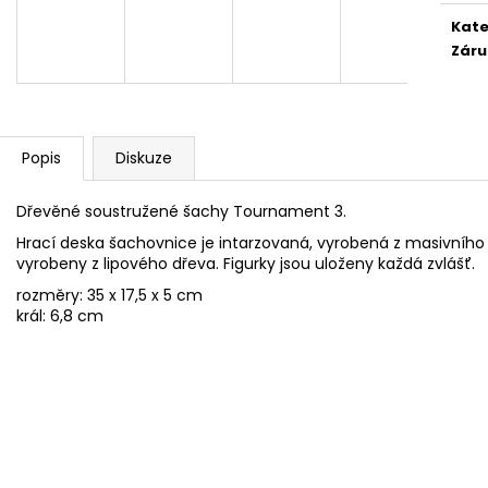
ŠACHOVÁ SOUPRAVA GLADIATOR
ŠACHOVÁ SOUP
Kate
3 350 Kč
3 644 Kč
Záru
Původně:
4 900 Kč
Popis
Diskuze
Dřevěné soustružené šachy Tournament 3.
Hrací deska šachovnice je intarzovaná, vyrobená z masivního 
vyrobeny z lipového dřeva. Figurky jsou uloženy každá zvlášť.
rozměry: 35 x 17,5 x 5 cm
král: 6,8 cm