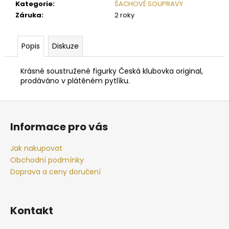
č
Kategorie
:
ŠACHOVÉ SOUPRAVY
u
Záruka
:
2 roky
j
e
m
Popis
Diskuze
e
Krásné soustružené figurky Česká klubovka original,
prodáváno v plátěném pytlíku.
ŠACHOVÁ
SOUPRAVA
Z
SMALL
CESAR
á
Informace pro vás
3
p
644
a
Kč
Jak nakupovat
t
Obchodní podmínky
í
Doprava a ceny doručení
Kontakt