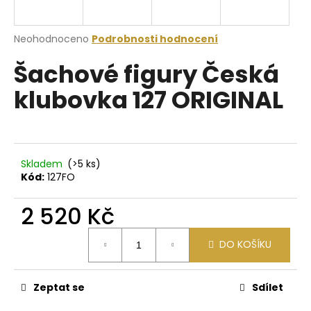
a
j
Průměrné
Neohodnoceno
Podrobnosti hodnocení
í
hodnocení
Šachové figury Česká
produktu
t
je
?
klubovka 127 ORIGINAL
0,0
z
5
hvězdiček.
HLEDAT
Skladem
(>5 ks)
Kód:
127FO
2 520 Kč
D
Měrná
o
DO KOŠÍKU
cena:
p
o
r
Zeptat se
Sdílet
u