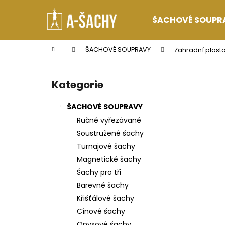
K
Přejít
na
o
ŠACHOVÉ SOUPR
obsah
Zpět
Zpět
š
do
do
í
Domů
ŠACHOVÉ SOUPRAVY
Zahradní plast
k
obchodu
obchodu
P
o
Kategorie
Přeskočit
s
kategorie
t
ŠACHOVÉ SOUPRAVY
r
Ručně vyřezávané
a
Soustružené šachy
n
Turnajové šachy
n
Magnetické šachy
í
Šachy pro tři
p
Barevné šachy
a
Křišťálové šachy
n
Cínové šachy
e
Onyxové šachy