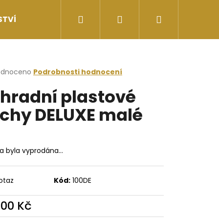
Hledat
Přihlášení
Nákupní
STVÍ
II.JAKOST
Doprava a ceny doručení
košík
rné
odnoceno
Podrobnosti hodnocení
cení
hradní plastové
ktu
chy DELUXE malé
ček.
ka byla vyprodána…
otaz
Kód:
100DE
Následující
800 Kč
ná