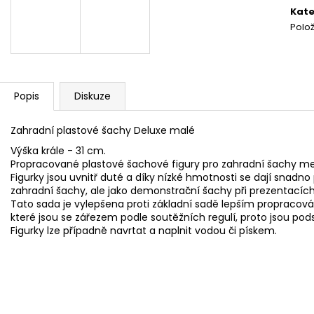
ŠACHOVÁ SOUPRAVA GLADIATOR
ŠACHOVÁ SOUP
cena
Kate
3 350 Kč
3 644 Kč
Polo
Původně:
4 900 Kč
Popis
Diskuze
Zahradní plastové šachy Deluxe malé
Výška krále - 31 cm.
Propracované plastové šachové figury pro zahradní šachy menš
Figurky jsou uvnitř duté a díky nízké hmotnosti se dají snadno
zahradní šachy, ale jako demonstrační šachy při prezentacích
Tato sada je vylepšena proti základní sadě lepším propracován
které jsou se zářezem podle soutěžních regulí, proto jsou pods
Figurky lze případně navrtat a naplnit vodou či pískem.