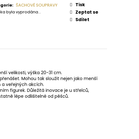
RAVA SMALL CESAR
:
Tisk
gorie
:
ŠACHOVÉ SOUPRAVY
žka byla vyprodána…
Zeptat se
Sdílet
í velikosti, výška 20-31 cm.
 přenášet. Mohou tak sloužit nejen jako menší
 a veřejných akcích.
ím figurek. Důležitá inovace je u střelců,
tatně lépe odlišitelné od pěšců.