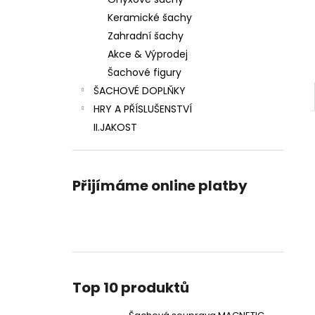
ŠACHOVÁ SOUPRAVA MAGNETIC MINI
l
Keramické šachy
770 Kč
Zahradní šachy
Akce & Výprodej
Šachové figury
ŠACHOVÉ DOPLŇKY
HRY A PŘÍSLUŠENSTVÍ
II.JAKOST
Přijímáme online platby
Top 10 produktů