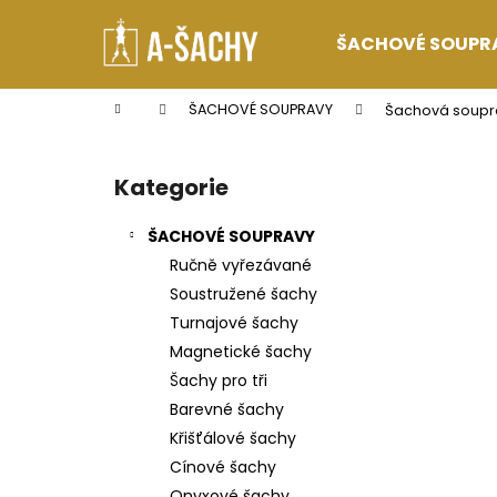
K
Přejít
na
o
ŠACHOVÉ SOUPR
obsah
Zpět
Zpět
š
do
do
í
Domů
ŠACHOVÉ SOUPRAVY
Šachová soupra
k
obchodu
obchodu
P
o
Kategorie
Přeskočit
s
kategorie
t
ŠACHOVÉ SOUPRAVY
r
Ručně vyřezávané
a
Soustružené šachy
n
Turnajové šachy
n
Magnetické šachy
í
Šachy pro tři
p
Barevné šachy
a
Křišťálové šachy
n
Cínové šachy
e
Onyxové šachy