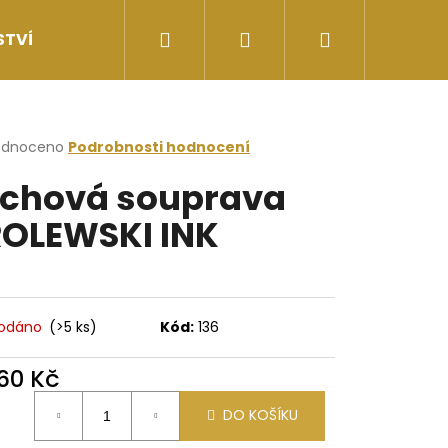
Hledat
Přihlášení
Nákupní
STVÍ
II.JAKOST
Doprava a ceny doručení
košík
rné
odnoceno
Podrobnosti hodnocení
cení
chová souprava
ktu
OLEWSKI INK
ček.
rodáno
(>5 ks)
Kód:
136
660 Kč
Následující
ná
DO KOŠÍKU
: