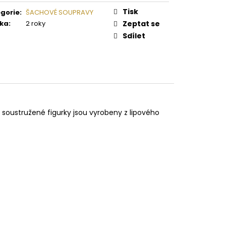
RAVA SMALL CESAR
Tisk
gorie
:
ŠACHOVÉ SOUPRAVY
ka
:
2 roky
Zeptat se
Sdílet
soustružené figurky jsou vyrobeny z lipového