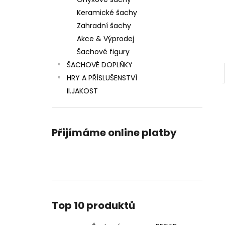
ŠACHOVÁ SOUPRAVA BESKID
l
Keramické šachy
1 180 Kč
Původně:
1 290 Kč
Zahradní šachy
Akce & Výprodej
Šachové figury
ŠACHOVÉ DOPLŇKY
HRY A PŘÍSLUŠENSTVÍ
II.JAKOST
Přijímáme online platby
Top 10 produktů