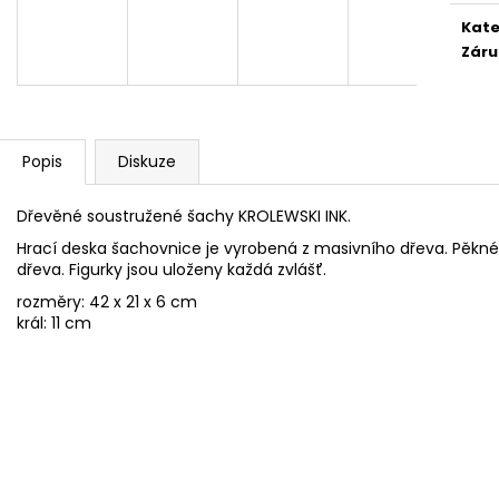
ŠACHOVÁ SOUPRAVA GLADIATOR
ŠACHOVÁ SOUP
Kate
3 350 Kč
3 644 Kč
Záru
Původně:
4 900 Kč
Popis
Diskuze
Dřevěné soustružené šachy KROLEWSKI INK.
Hrací deska šachovnice je vyrobená z masivního dřeva. Pěkné 
dřeva. Figurky jsou uloženy každá zvlášť.
rozměry: 42 x 21 x 6 cm
král: 11 cm